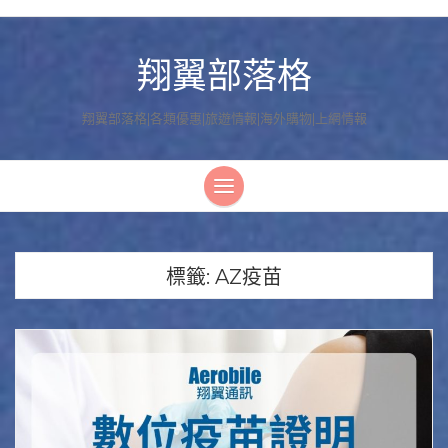
翔翼部落格
翔翼部落格|各類優惠|旅遊情報|海外購物|上網情報
標籤:
AZ疫苗