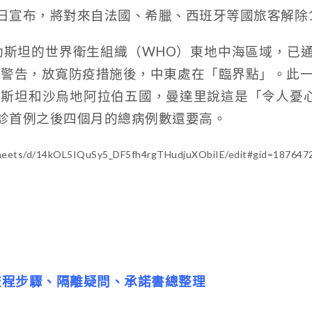
6日宣布，將對來自法國、希臘、西班牙等國旅客解除
勒斯坦的世界衛生組織（WHO）東地中海區域，已通
天警告，放寬防疫措施後，中東處在「臨界點」。此
斯坦和沙烏地阿拉伯五國，曼達里說這是「令人憂
確診首例之後四個月的總病例數還要高。
dsheets/d/14kOL5IQuSy5_DF5fh4rgTHudjuXObiIE/edit#gid=18764
流程步驟、隔離疑問、承諾書總整理