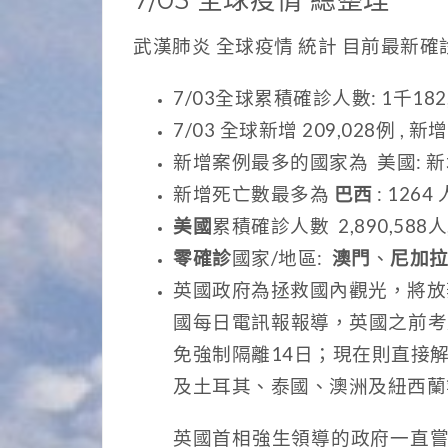
7/03 全球疫情 總整理
武漢肺炎 全球疫情 統計 目前最
7/03全球累積確診人數: 1千182
7/03 全球新增 209,028例 , 新
新增案例最多的國家為 美國: 新增案
新增死亡數最多為
巴西
: 126
美國
累積確診人數 2,890,588人
零確診
國家/地區:
澳門
、
尼加
英國政府為拯救國內觀光，將放
國每日電訊報報導，英國之前考
免強制隔離14日；現在則直接
及土耳其、泰國、澳洲及紐西蘭
英國首相強生領導的政府一直嘗