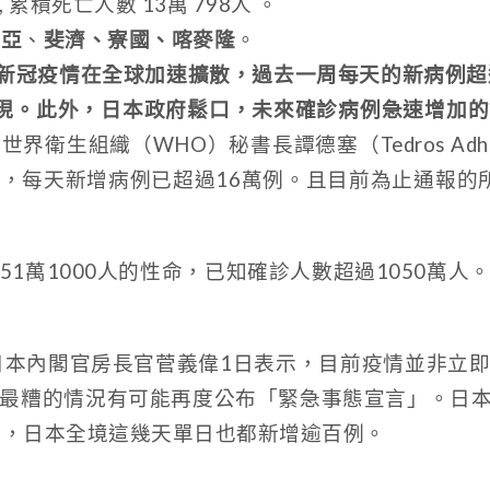
, 累積死亡人數 13萬 798人 。
尼亞
、
斐濟、寮國、喀麥隆
。
示，新冠疫情在全球加速擴散，過去一周每天的新病例超
現。此外，日本政府鬆口，未來確診病例急速增加
界衛生組織（WHO）秘書長譚德塞（Tedros Adhano
，每天新增病例已超過16萬例。且目前為止通報的所
1萬1000人的性命，已知確診人數超過1050萬
日本內閣官房長官菅義偉1日表示，目前疫情並非立
最糟的情況有可能再度公布「緊急事態宣言」。日本東
例，日本全境這幾天單日也都新增逾百例。