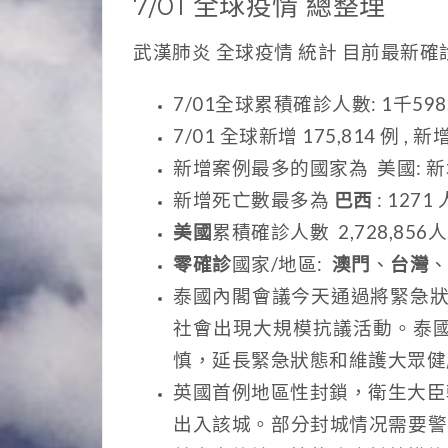
7/01 全球疫情 總整理
武漢肺炎 全球疫情 統計 目前最
7/01全球累積確診人數: 1千598
7/01 全球新增 175,814 例 , 新
新增案例最多的國家為 美國: 新增案
新增死亡數最多為
巴西
: 127
美國
累積確診人數 2,728,856人
零確診
國家/地區:
澳門
、
台灣
泰國內閣會議今天通過將緊急狀
社會出現大規模抗議活動。泰
慎，延長緊急狀態和維護大眾健
英國首例地區性封鎖，衛生大臣
出入該城。部分封城情况需要警