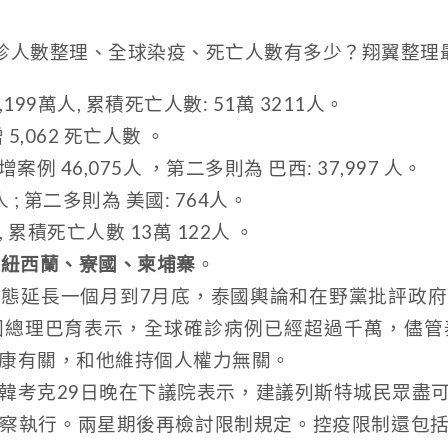
新確診人數整理、全球染疫、死亡人數有多少？翔翼整
,199萬人, 累積死亡人數: 51萬 3211人。
增 5,062 死亡人數 。
例 46,075人 ，第二多則為 巴西: 37,997 人。
1 人 ; 第二多則為 美國: 764人。
, 累積死亡人數 13萬 122人 。
、
紐西蘭、寮國、柬埔寨
。
態延長一個月到7月底，泰國輿論和在野黨批評政
國總理巴育表示，全球確診病例已經超過千萬，儘管
康有關，和他維持個人權力無關。
韓考克29日晚在下議院表示，建議列斯特城民眾盡
察執行。兩星期後再檢討限制規定。控疫限制還包