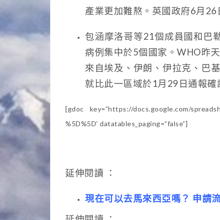
產業更加難熬。
英國政府6月2
包涵摩洛哥等21個成員國和巴
病例集中於5個國家。WHO昨
來自埃及、伊朗、伊拉克、巴基
就比此一區域於1月29日通報
[gdoc key=”https://docs.google.com/sprea
%5D%5D’ datatables_paging=”false”]
延伸閱讀 ：
現在可以去馬來西亞嗎？ 申請
延伸閱讀 ：