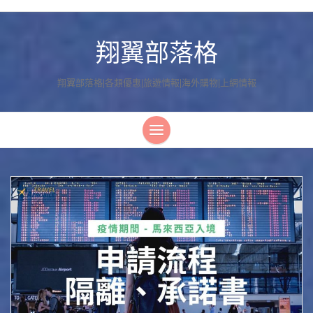
翔翼部落格
翔翼部落格|各類優惠|旅遊情報|海外購物|上網情報