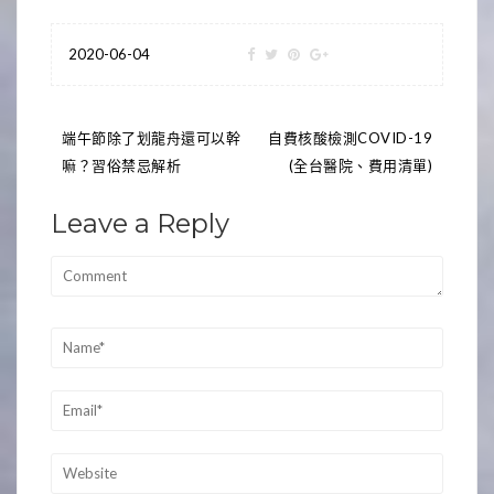
2020-06-04
文
端午節除了划龍舟還可以幹
自費核酸檢測COVID-19
嘛？習俗禁忌解析
(全台醫院、費用清單)
章
導
Leave a Reply
覽