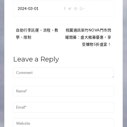
2024-03-01
文
自助行李託運 – 流程、教
翔翼通訊新竹NOVA門市閃
學、限制
耀開幕：盛大揭幕優惠，享
章
受購物5折盛宴！
導
Leave a Reply
覽