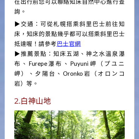
在出行前您可以聯絡知床自然中心進行查
詢。
▶交通：可從札幌搭乘斜里巴士前往知
床，知床的景點幾乎都可以搭乘斜里巴士
抵達喔！請參考
巴士官網
▶推薦景點：知床五湖、神之水溫泉瀑
布、Furepe瀑布、Puyuni岬（プユニ
岬）、夕陽台、Oronko岩（オロンコ
岩）等。
2.白神山地