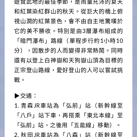
遊覽此地的最佳季節，是雨量充沛的夏天
和紅葉染紅群山的秋天。從巨大的橋上俯
視山澗的紅葉景色，會不由自主地驚嘆於
它的美不勝收。特別是由3層瀑布組成的
「暗門瀑布」路線（單程步行約1小時10
分），因散步的人而變得非常熱鬧。同時
還有以登上白神嶽和天狗嶽山頂為目標的
正宗登山路線，愛好登山的人可以嘗試挑
戰。
▶交通：
1. 青森JR車站為「弘前」站（新幹線至
「八戶」站下車，再搭乘「東北本線」至
「弘前」站，之後用「五能線」移動）。
2. 秋田JR車站為「八森」站（新幹線至