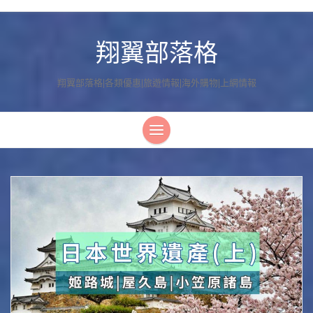
翔翼部落格
翔翼部落格|各類優惠|旅遊情報|海外購物|上網情報