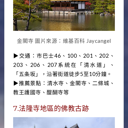
金閣寺 圖片來源：維基百科 Jaycangel
▶交通：市巴士46、100、201、202、
203、206、207系統在「清水道」、
「五条坂」，沿著街道徒步5至10分鐘。
▶推薦景點：清水寺、金閣寺、二條城、
教王護國寺、醍醐寺等
7.法隆寺地區的佛教古跡