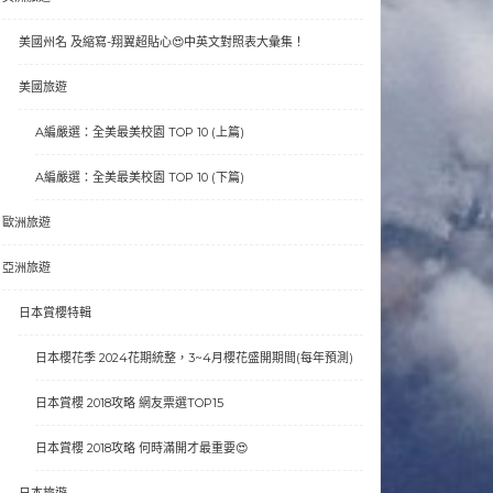
美國州名 及縮寫-翔翼超貼心😍中英文對照表大彙集！
美國旅遊
A編嚴選：全美最美校園 TOP 10 (上篇)
A編嚴選：全美最美校園 TOP 10 (下篇)
歐洲旅遊
亞洲旅遊
日本賞櫻特輯
日本櫻花季 2024花期統整，3~4月櫻花盛開期間(每年預測)
日本賞櫻 2018攻略 網友票選TOP15
日本賞櫻 2018攻略 何時滿開才最重要😍
日本旅遊