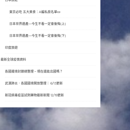
東京必吃 五大美食：A編私房名單📜
日本世界遺產—今生不看一定會後悔(上)
日本世界遺產—今生不看一定會後悔(下)
印度旅遊
最新全球疫情資料
各國邊境封鎖總整理 – 現在還能出國嗎？
武漢肺炎．各國國境開放整理｜ 6/13更新
新冠病毒疫苗試劑藥物最新新聞 12/19更新