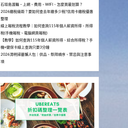
石垣島渡輪 – 上網、費用、WIFI、怎麼買最划算？
2026繳稅級距？要如何查去年繳多少稅?信用卡繳稅優惠
整理
線上報稅流程教學｜如何查詢115年個人薪資所得、所得
稅(手機報稅、電腦網頁報稅)
【教學】如何查詢115年個人薪資所得、綜合所得稅？手
機+健保卡線上查詢只要3分鐘
2026清明掃墓懶人包｜供品、祭拜順序、禁忌與注意事
項