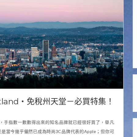
rtland・免稅州天堂－必買特集！
到美國，手指數一數數得出來的知名品牌就已經很好買了，舉凡
Nike，甚至是當今幾乎儼然已成為時尚3C品牌代表的Apple；但你可