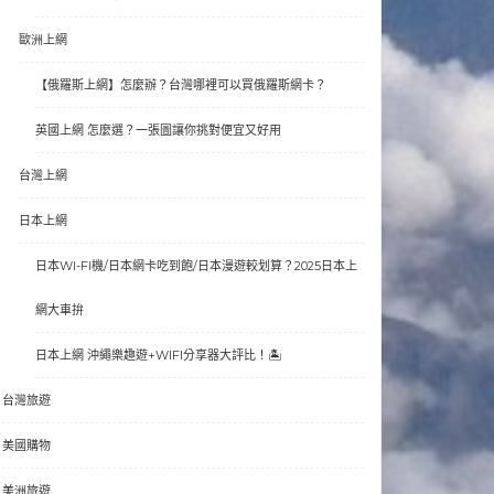
歐洲上網
【俄羅斯上網】怎麼辦？台灣哪裡可以買俄羅斯網卡？
英國上網 怎麼選？一張圖讓你挑對便宜又好用
台灣上網
日本上網
日本WI-FI機/日本網卡吃到飽/日本漫遊較划算？2025日本上
網大車拚
日本上網 沖繩樂趣遊+WIFI分享器大評比！🏝
台灣旅遊
美國購物
美洲旅遊