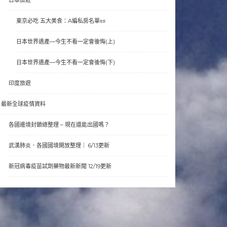
東京必吃 五大美食：A編私房名單📜
日本世界遺產—今生不看一定會後悔(上)
日本世界遺產—今生不看一定會後悔(下)
印度旅遊
最新全球疫情資料
各國邊境封鎖總整理 – 現在還能出國嗎？
武漢肺炎．各國國境開放整理｜ 6/13更新
新冠病毒疫苗試劑藥物最新新聞 12/19更新