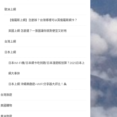
歐洲上網
【俄羅斯上網】怎麼辦？台灣哪裡可以買俄羅斯網卡？
英國上網 怎麼選？一張圖讓你挑對便宜又好用
台灣上網
日本上網
日本WI-FI機/日本網卡吃到飽/日本漫遊較划算？2025日本上
網大車拚
日本上網 沖繩樂趣遊+WIFI分享器大評比！🏝
台灣旅遊
美國購物
美洲旅遊