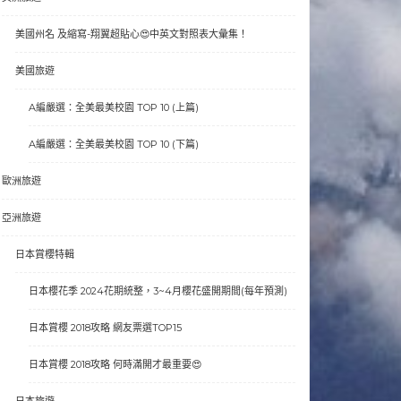
美國州名 及縮寫-翔翼超貼心😍中英文對照表大彙集！
美國旅遊
A編嚴選：全美最美校園 TOP 10 (上篇)
A編嚴選：全美最美校園 TOP 10 (下篇)
歐洲旅遊
亞洲旅遊
日本賞櫻特輯
日本櫻花季 2024花期統整，3~4月櫻花盛開期間(每年預測)
日本賞櫻 2018攻略 網友票選TOP15
日本賞櫻 2018攻略 何時滿開才最重要😍
日本旅遊