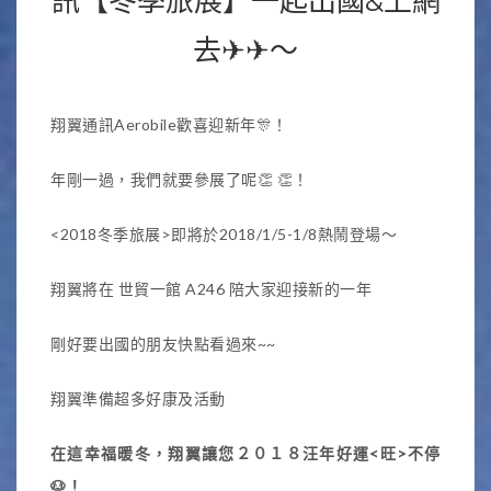
訊【冬季旅展】一起出國&上網
去✈✈～
翔翼通訊Aerobile歡喜迎新年🎊！
年剛一過，我們就要參展了呢👏 👏！
<2018冬季旅展>即將於2018/1/5-1/8熱鬧登場～
翔翼將在 世貿一館 A246 陪大家迎接新的一年
剛好要出國的朋友快點看過來~~
翔翼準備超多好康及活動
在這幸福暖冬，翔翼讓您２０１８汪年好運<旺>不停
🐶
！