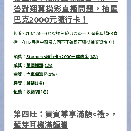
答對翔翼摸彩直播問題，抽星
巴克2000元隨行卡！
觀看2018/1/8(一)翔翼通訊旅展最後一天摸彩現場FB直
播，在FB直播中間留言回答正確即可獲得抽獎資格📢！
頭獎：
Starbucks隨行卡+2000元儲值金(1名)
貳獎：
萬國插頭(1名)
叁獎：
汽車保溫杯(1名)
肆獎：
腳架(1名)
伍獎：
收納袋(1名)
第四旺：貴賓尊享滿額<禮>，
藍芽耳機滿額贈