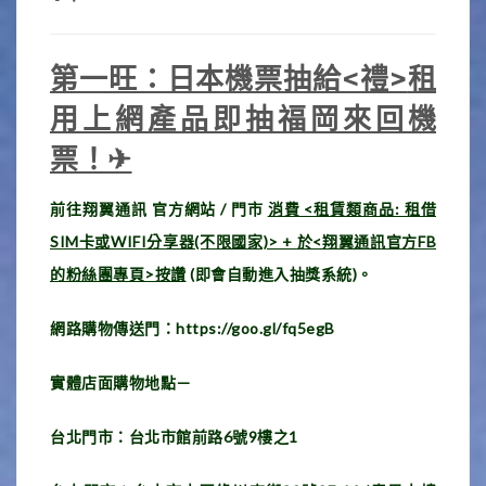
第一旺：日本機票抽給<禮>
租
用上網產品即抽福岡來回機
票！
✈
前往翔翼通訊 官方網站 / 門市
消費 <租賃類商品: 租借
SIM卡或WIFI分享器(不限國家)> + 於<翔翼通訊官方FB
的粉絲團專頁>按讚
(即會自動進入抽獎系統)。
網路購物傳送門：
https://goo.gl/fq5egB
實體店面購物地點－
台北門市：台北市館前路6號9樓之1