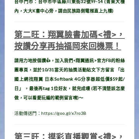
台中門市：台中市中區綠川東街32號9F-14 (青果大樓
內，大大K書中心旁，請由民族路側電梯直上九樓)
第二旺：翔翼臉書加碼<禮>，
按讚分享再抽福岡來回機票！
請用力地按個讚
👍
，加入我們<翔翼通訊>官方FB的粉絲
團專頁，並於10/31當天的抽獎活動貼文下方留言 「出
國上網找翔翼 日本Softbank 4G分享器超低價$59起/
日」 ，最後再tag 1位好友，就完成嘍 (若不清楚該怎麼
做，可以看愛玩編的範例留言唷)～
活動傳送門：https://goo.gl/x7ro3B
第三旺：摸彩直播觀賞<禮>，