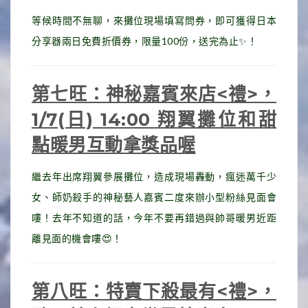
等候時間不無聊，來攤位現場填寫問券，即可獲得日本
分享器兩日免費折價券，限量100份，送完為止✨！
第七旺：神秘嘉賓來店<禮>，
1/7(日) 14:00 翔翼攤位和甜
點暖男互動拿獎品喔
繼去年出席翔翼參展攤位，造成現場轟動，瘋迷萬千少
女、師奶殺手的神秘藝人嘉賓二度來辦小型粉絲見面會
嘍！去年不知道的話，今年不要再錯過與帥哥暖男近距
離見面的機會嘍😍！
第八旺：特賣下殺最有<禮>，