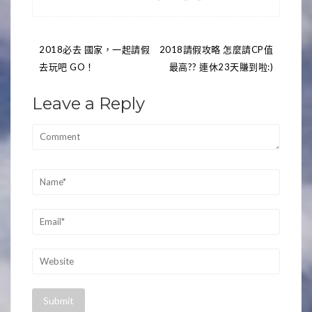
文
2018必去 國家，一起請假
2018請假攻略 怎麼請CP值
去玩吧 GO！
最高?? 連休23天賺到啦:)
章
導
Leave a Reply
覽