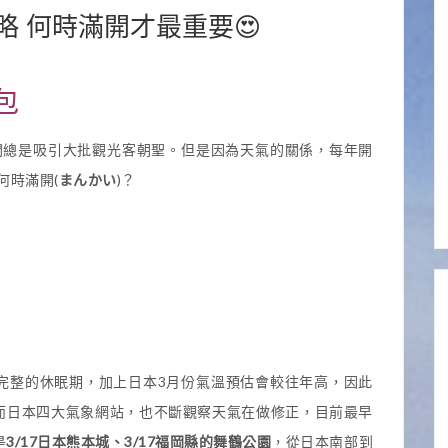
攻略 何時滿開才最重要😍
包
盛開總是吸引大批觀光客朝聖。但是因為天氣的關係，每年開
何時滿開(
まんかい
)？
完整的休眠期，加上日本3月份氣溫預估會較往年高，因此
而日本四大氣象網站，也不斷觀察天氣在做修正，目前最早
是
3/17
日本熊本城、
3/17
福岡縣的舞鶴公園
，從日本南部到