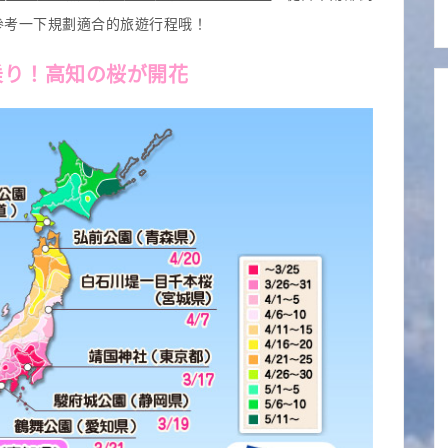
參考一下規劃適合的旅遊行程哦！
乗り！高知の桜が開花