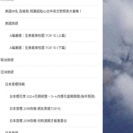
美國州名 及縮寫-翔翼超貼心😍中英文對照表大彙集！
美國旅遊
A編嚴選：全美最美校園 TOP 10 (上篇)
A編嚴選：全美最美校園 TOP 10 (下篇)
歐洲旅遊
亞洲旅遊
日本賞櫻特輯
日本櫻花季 2024花期統整，3~4月櫻花盛開期間(每年預測)
日本賞櫻 2018攻略 網友票選TOP15
日本賞櫻 2018攻略 何時滿開才最重要😍
日本旅遊