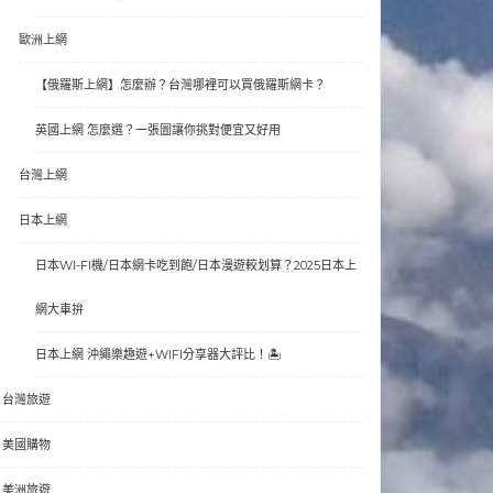
歐洲上網
【俄羅斯上網】怎麼辦？台灣哪裡可以買俄羅斯網卡？
英國上網 怎麼選？一張圖讓你挑對便宜又好用
台灣上網
日本上網
日本WI-FI機/日本網卡吃到飽/日本漫遊較划算？2025日本上
網大車拚
日本上網 沖繩樂趣遊+WIFI分享器大評比！🏝
台灣旅遊
美國購物
美洲旅遊