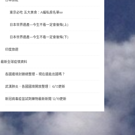
東京必吃 五大美食：A編私房名單📜
日本世界遺產—今生不看一定會後悔(上)
日本世界遺產—今生不看一定會後悔(下)
印度旅遊
最新全球疫情資料
各國邊境封鎖總整理 – 現在還能出國嗎？
武漢肺炎．各國國境開放整理｜ 6/13更新
新冠病毒疫苗試劑藥物最新新聞 12/19更新