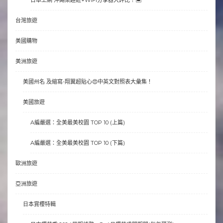
日本上網 沖繩樂趣遊+WIFI分享器大評比！🏝
台灣旅遊
美國購物
美洲旅遊
美國州名 及縮寫-翔翼超貼心😍中英文對照表大彙集！
美國旅遊
A編嚴選：全美最美校園 TOP 10 (上篇)
A編嚴選：全美最美校園 TOP 10 (下篇)
歐洲旅遊
亞洲旅遊
日本賞櫻特輯