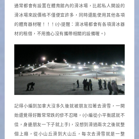
通常都會有設置在體育館內的滑冰場，比起私人開設的
滑冰場來說價格不僅便宜許多，同時還能使用其他各項
的體育器材喔！！！(小提醒：滑冰場都會有各項滑冰器
材的租借，不用擔心沒有攜帶相關的設備喔。)
記得小編到加拿大沒多久後就被朋友拉著去滑雪，一開
始還覺得好難常常跌的慘不忍睹，(小編從小平衡感就不
佳，身邊朋友一下子就上手)，沒想到滑過兩次之後就整
個上癮，從小山丘滑到大山丘，每次去滑雪就是一整