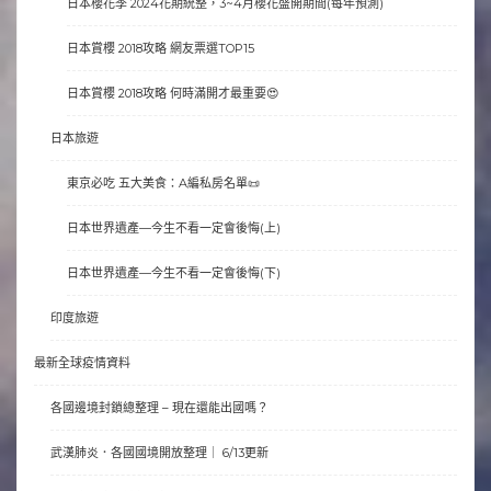
日本櫻花季 2024花期統整，3~4月櫻花盛開期間(每年預測)
日本賞櫻 2018攻略 網友票選TOP15
日本賞櫻 2018攻略 何時滿開才最重要😍
日本旅遊
東京必吃 五大美食：A編私房名單📜
日本世界遺產—今生不看一定會後悔(上)
日本世界遺產—今生不看一定會後悔(下)
印度旅遊
最新全球疫情資料
各國邊境封鎖總整理 – 現在還能出國嗎？
武漢肺炎．各國國境開放整理｜ 6/13更新