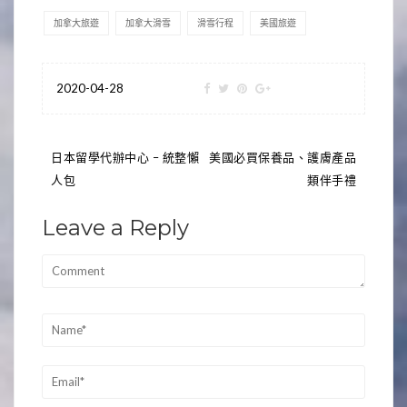
加拿大旅遊
加拿大滑雪
滑雪行程
美國旅遊
2020-04-28
文
日本留學代辦中心 – 統整懶
美國必買保養品、護膚產品
人包
類伴手禮
章
導
Leave a Reply
覽