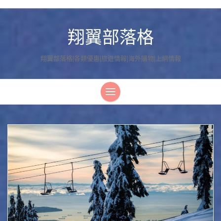
翔翼部落格
翔翼部落格|各類優惠|旅遊情報|海外購物|上網情報