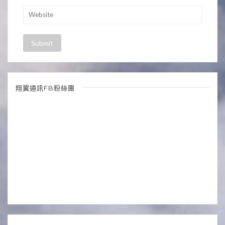
翔翼通訊FB粉絲團