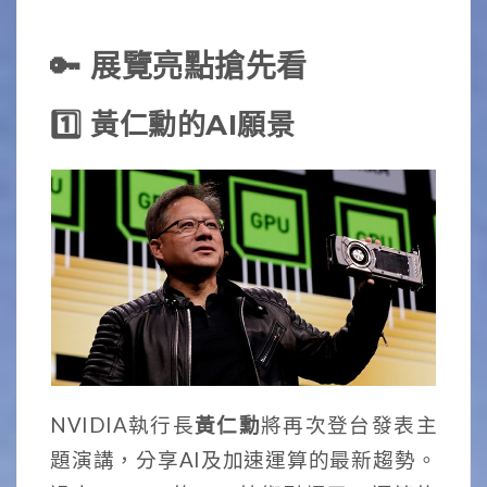
🔑 展覽亮點搶先看
1️⃣ 黃仁勳的AI願景
NVIDIA執行長
黃仁勳
將再次登台發表主
題演講，分享AI及加速運算的最新趨勢。