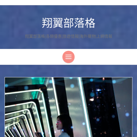
翔翼部落格
翔翼部落格|各類優惠|旅遊情報|海外購物|上網情報