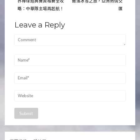
界棒球經典賽資格賽全攻
爾濱冰雪之旅，亞洲熱情交
章
略：中華隊主場再起航！
匯
導
Leave a Reply
覽