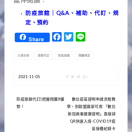
延伸閱讀︰
防疫旅館｜Q&A、補助、代訂、規
定、預約
Facebook
Twitter
Line
Share
入境台灣
旅館代訂
防疫旅館
隔離規定
2021-11-05
文
防疫旅館代訂|把握翔翼8優
數位疫苗證明申請流程教
勢！
學，到歐盟國家可用 「數位
章
新冠病毒健康證明」直接掃
導
QR快速入境-COVID19疫
苗接種紀錄卡
覽