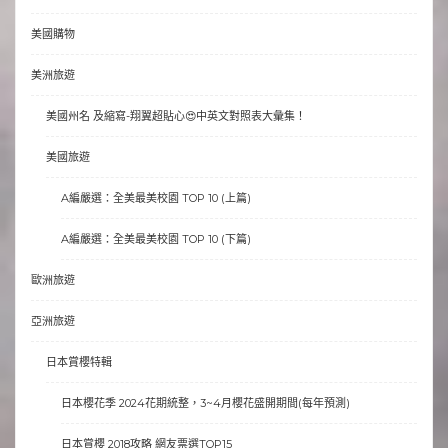
美國購物
美洲旅遊
美國州名 及縮寫-翔翼超貼心😍中英文對照表大彙集！
美國旅遊
A編嚴選：全美最美校園 TOP 10 (上篇)
A編嚴選：全美最美校園 TOP 10 (下篇)
歐洲旅遊
亞洲旅遊
日本賞櫻特輯
日本櫻花季 2024花期統整，3~4月櫻花盛開期間(每年預測)
日本賞櫻 2018攻略 網友票選TOP15