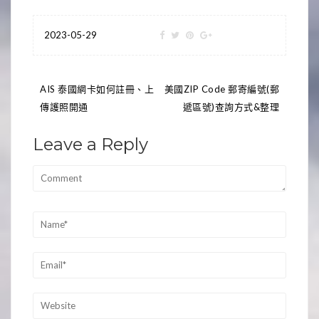
2023-05-29
文
AIS 泰國網卡如何註冊、上
美國ZIP Code 郵寄編號(郵
傳護照開通
遞區號)查詢方式&整理
章
導
Leave a Reply
覽