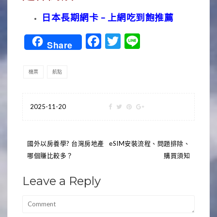
日本長期網卡 – 上網吃到飽推薦
Facebook
Twitter
Line
Share
機票
航點
2025-11-20
文
國外以房養學? 台灣房地產
eSIM安裝流程、問題排除、
哪個賺比較多？
購買須知
章
導
Leave a Reply
覽