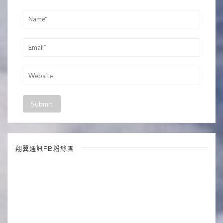
翔翼通訊FB粉絲團