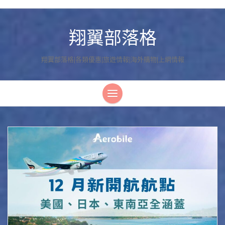
翔翼部落格
翔翼部落格|各類優惠|旅遊情報|海外購物|上網情報