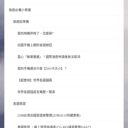
旅遊必備小常識
旅遊前準備
我的飛機停飛了，怎麼辦?
出國手機上網的省錢絕招
當心「帳單震撼」！國際漫遊申請後無法取消
我的手機適合什麼【SIM卡大小】？
【超實用】世界各國國碼
世界各國插座及電壓一覽表
各國簽證
2018台灣出國簽證總整理(2018.02.01持續更新)
美國簽證 、線上簽證申請表(DS-160)填寫教學PART1