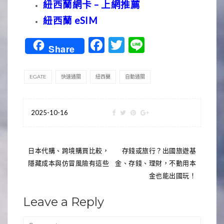
紐西蘭網卡 – 上網推薦
紐西蘭 eSIM
Facebook
Twitter
Line
Share
EGATE
快速通關
紐西蘭
自動通關
2025-10-16
文
日本代購、跨境購買比較，
存錢或旅行？出國旅遊基
隱藏成本與仿冒風險有這些
金、存錢、理財，不動用本
章
金也能出國玩！
導
Leave a Reply
覽