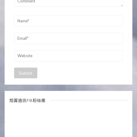
翔翼通訊FB粉絲團