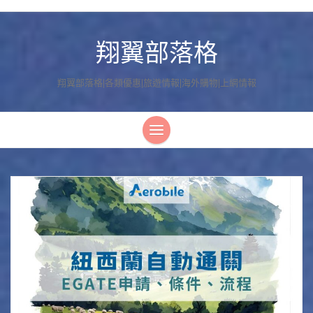
翔翼部落格
翔翼部落格|各類優惠|旅遊情報|海外購物|上網情報