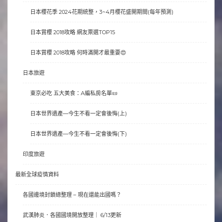
日本櫻花季 2024花期統整，3~4月櫻花盛開期間(每年預測)
日本賞櫻 2018攻略 網友票選TOP15
日本賞櫻 2018攻略 何時滿開才最重要😍
日本旅遊
東京必吃 五大美食：A編私房名單📜
日本世界遺產—今生不看一定會後悔(上)
日本世界遺產—今生不看一定會後悔(下)
印度旅遊
最新全球疫情資料
各國邊境封鎖總整理 – 現在還能出國嗎？
武漢肺炎．各國國境開放整理｜ 6/13更新