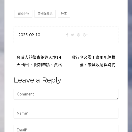
出國小物
美國保養品
行李
2025-09-10
文
台灣人菲律賓免簽入境14
收行李必看！實用配件推
天-條件、限制申請、資格
薦，兼具收納與時尚
章
導
Leave a Reply
覽