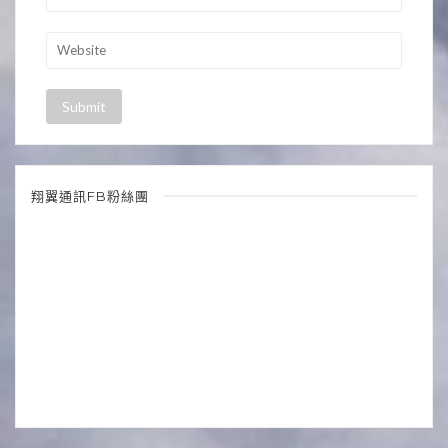
翔翼通訊FB粉絲團