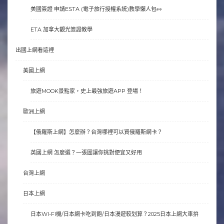
美國簽證 申請ESTA (電子旅行授權系統)教學懶人包👀
ETA 加拿大觀光簽證教學
出國上網看這裡
美國上網
旅遊MOOK景點家，史上最強旅遊APP 登場！
歐洲上網
【俄羅斯上網】怎麼辦？台灣哪裡可以買俄羅斯網卡？
英國上網 怎麼選？一張圖讓你挑對便宜又好用
台灣上網
日本上網
日本WI-FI機/日本網卡吃到飽/日本漫遊較划算？2025日本上網大車拚