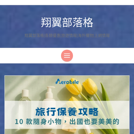
翔翼部落格
翔翼部落格|各類優惠|旅遊情報|海外購物|上網情報