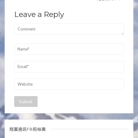
章
導
Leave a Reply
覽
翔翼通訊FB粉絲團