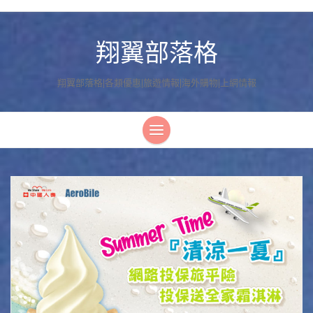
翔翼部落格
翔翼部落格|各類優惠|旅遊情報|海外購物|上網情報