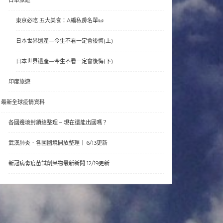
東京必吃 五大美食：A編私房名單📜
日本世界遺產—今生不看一定會後悔(上)
日本世界遺產—今生不看一定會後悔(下)
印度旅遊
最新全球疫情資料
各國邊境封鎖總整理 – 現在還能出國嗎？
武漢肺炎．各國國境開放整理｜ 6/13更新
新冠病毒疫苗試劑藥物最新新聞 12/19更新