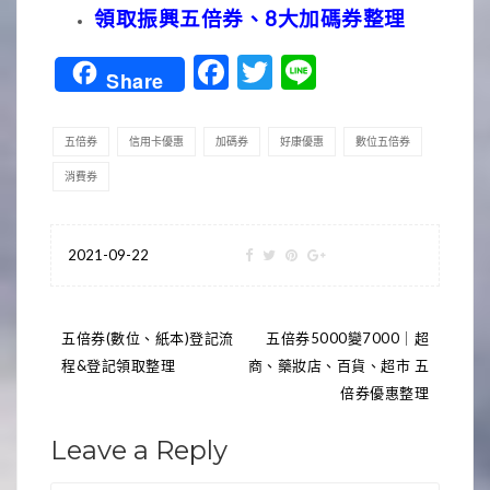
領取振興五倍券、8大加碼券整理
Facebook
Twitter
Line
Share
五倍券
信用卡優惠
加碼券
好康優惠
數位五倍券
消費券
2021-09-22
文
五倍券(數位、紙本)登記流
五倍券5000變7000｜超
程&登記領取整理
商、藥妝店、百貨、超市 五
章
倍券優惠整理
導
Leave a Reply
覽