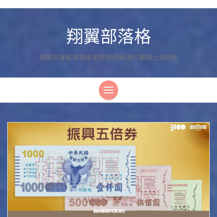
翔翼部落格
翔翼部落格|各類優惠|旅遊情報|海外購物|上網情報