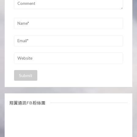
翔翼通訊FB粉絲團