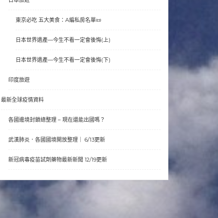
東京必吃 五大美食：A編私房名單📜
日本世界遺產—今生不看一定會後悔(上)
日本世界遺產—今生不看一定會後悔(下)
印度旅遊
最新全球疫情資料
各國邊境封鎖總整理 – 現在還能出國嗎？
武漢肺炎．各國國境開放整理｜ 6/13更新
新冠病毒疫苗試劑藥物最新新聞 12/19更新