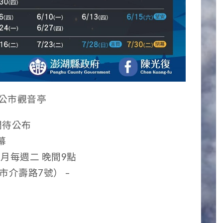
馬公市觀音亭
間待公布
幕
月每週二 晚間9點
介壽路7號） –