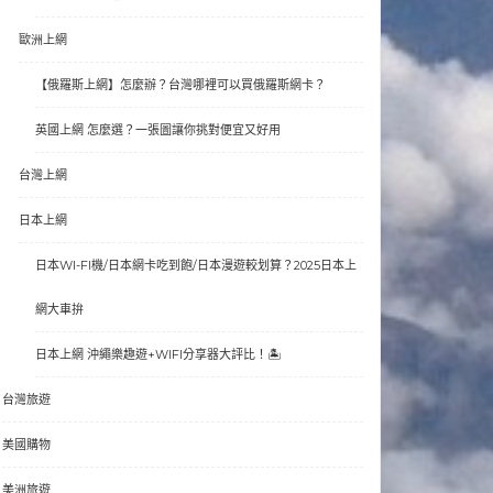
歐洲上網
【俄羅斯上網】怎麼辦？台灣哪裡可以買俄羅斯網卡？
英國上網 怎麼選？一張圖讓你挑對便宜又好用
台灣上網
日本上網
日本WI-FI機/日本網卡吃到飽/日本漫遊較划算？2025日本上
網大車拚
日本上網 沖繩樂趣遊+WIFI分享器大評比！🏝
台灣旅遊
美國購物
美洲旅遊