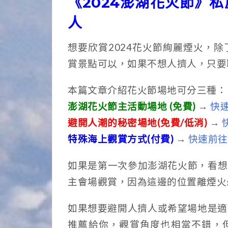
《
2024澎湖花火節
》私
人
想要欣賞2024花火節絢麗煙火，
賞景點可以，如果不想人擠人，只要
本篇文章介紹花火節場地可分三種：
澎湖花火節主活動場地 (免費)
→
快
避開人潮的秘密場地(免費/低消)
→
特殊海上觀賞方式(付費)
→
快速前往
如果是第一次參加澎湖花火節，看想
主會場觀賞，因為這邊的位置離煙火
如果想要避開人擠人或希望場地是適
推薦給你，觀賞角度也相當不錯，