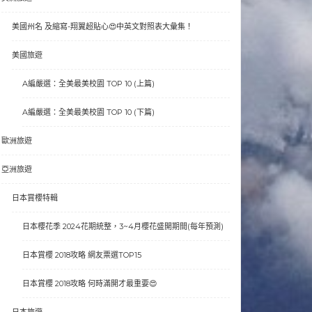
美國州名 及縮寫-翔翼超貼心😍中英文對照表大彙集！
美國旅遊
A編嚴選：全美最美校園 TOP 10 (上篇)
A編嚴選：全美最美校園 TOP 10 (下篇)
歐洲旅遊
亞洲旅遊
日本賞櫻特輯
日本櫻花季 2024花期統整，3~4月櫻花盛開期間(每年預測)
日本賞櫻 2018攻略 網友票選TOP15
日本賞櫻 2018攻略 何時滿開才最重要😍
日本旅遊