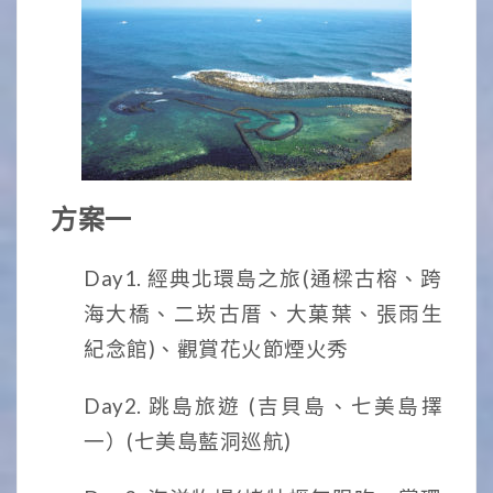
方案一
Day1. 經典北環島之旅(通樑古榕、跨
海大橋、二崁古厝、大菓葉、張雨生
紀念館)、觀賞花火節煙火秀
Day2. 跳島旅遊 (吉貝島、七美島擇
一）(七美島藍洞巡航)