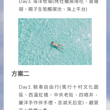
Day3. 海洋牧場(烤牡蠣無限吃、賞珊
瑚、親子生態觸摸池、海上平台)
方案二
Day1.
騎車自由行(篤行十村文化園
區
、
西瀛虹橋
、
中央老街
、
四眼井
、
麗洋手作伴手禮
、
澎湖天后宮)
、觀賞