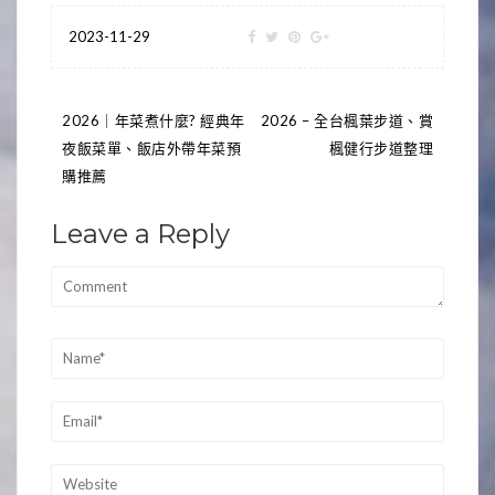
2023-11-29
文
2026｜年菜煮什麼? 經典年
2026 – 全台楓葉步道、賞
夜飯菜單、飯店外帶年菜預
楓健行步道整理
章
購推薦
導
Leave a Reply
覽