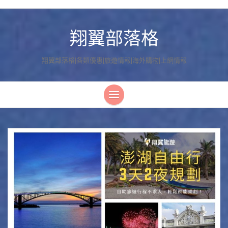
翔翼部落格
翔翼部落格|各類優惠|旅遊情報|海外購物|上網情報