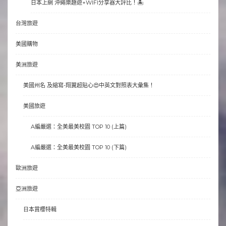
日本上網 沖繩樂趣遊+WIFI分享器大評比！🏝
台灣旅遊
美國購物
美洲旅遊
美國州名 及縮寫-翔翼超貼心😍中英文對照表大彙集！
美國旅遊
A編嚴選：全美最美校園 TOP 10 (上篇)
A編嚴選：全美最美校園 TOP 10 (下篇)
歐洲旅遊
亞洲旅遊
日本賞櫻特輯