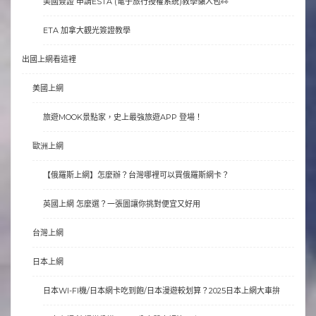
美國簽證 申請ESTA (電子旅行授權系統)教學懶人包👀
ETA 加拿大觀光簽證教學
出國上網看這裡
美國上網
旅遊MOOK景點家，史上最強旅遊APP 登場！
歐洲上網
【俄羅斯上網】怎麼辦？台灣哪裡可以買俄羅斯網卡？
英國上網 怎麼選？一張圖讓你挑對便宜又好用
台灣上網
日本上網
日本WI-FI機/日本網卡吃到飽/日本漫遊較划算？2025日本上網大車拚