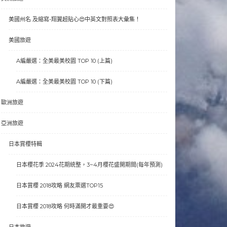
美國州名 及縮寫-翔翼超貼心😍中英文對照表大彙集！
美國旅遊
A編嚴選：全美最美校園 TOP 10 (上篇)
A編嚴選：全美最美校園 TOP 10 (下篇)
歐洲旅遊
亞洲旅遊
日本賞櫻特輯
日本櫻花季 2024花期統整，3~4月櫻花盛開期間(每年預測)
日本賞櫻 2018攻略 網友票選TOP15
日本賞櫻 2018攻略 何時滿開才最重要😍
日本旅遊