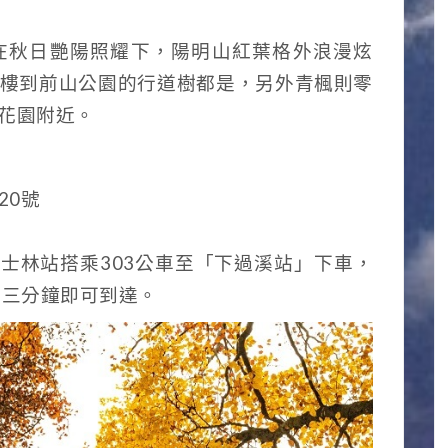
在秋日艷陽照耀下，陽明山紅葉格外浪漫炫
樓到前山公園的行道樹都是，另外青楓則零
花園附近。
20號
運士林站搭乘303公車至「下過溪站」下車，
約三分鐘即可到達。