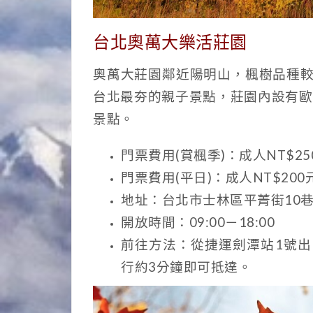
台北奧萬大樂活莊園
奧萬大莊園鄰近陽明山，楓樹品種較
台北最夯的親子景點，莊園內設有歐
景點。
門票費用(賞楓季)：成人NT$25
門票費用(平日)：成人NT$200元 
地址：台北市士林區平菁街10
開放時間：09:00－18:00
前往方法：從捷運劍潭站1號出
行約3分鐘即可抵達。