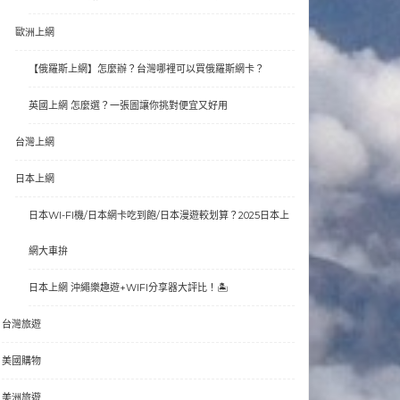
歐洲上網
【俄羅斯上網】怎麼辦？台灣哪裡可以買俄羅斯網卡？
英國上網 怎麼選？一張圖讓你挑對便宜又好用
台灣上網
日本上網
日本WI-FI機/日本網卡吃到飽/日本漫遊較划算？2025日本上
網大車拚
日本上網 沖繩樂趣遊+WIFI分享器大評比！🏝
台灣旅遊
美國購物
美洲旅遊