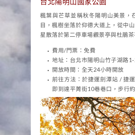
台北陽明山國家公園
楓葉與芒草並稱秋冬陽明山美景，
目，楓樹坐落於仰德大道上，從中山
星散落於第二停車場觀景亭與杜鵑茶
費用/門票：免費
地址：台北市陽明山竹子湖路1-
開放
時間：全天24小時開放
前往方法：於捷運劍潭站 / 捷
即到達平菁街10巷巷口，步行