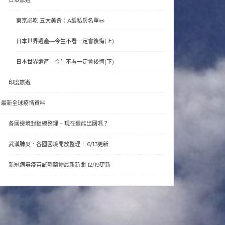
東京必吃 五大美食：A編私房名單📜
日本世界遺產—今生不看一定會後悔(上)
日本世界遺產—今生不看一定會後悔(下)
印度旅遊
最新全球疫情資料
各國邊境封鎖總整理 – 現在還能出國嗎？
武漢肺炎．各國國境開放整理｜ 6/13更新
新冠病毒疫苗試劑藥物最新新聞 12/19更新