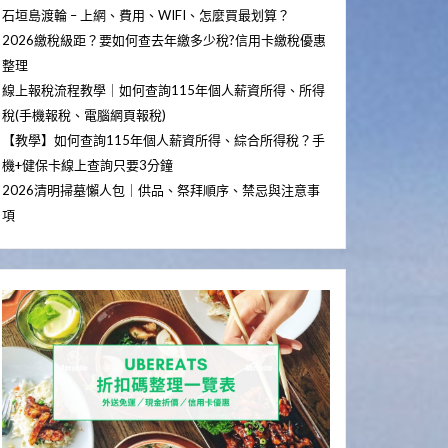
石垣島渡輪 – 上網、費用、WIFI、怎麼買最划算？
2026繳稅級距？要如何查去年繳多少稅?信用卡繳稅優惠
整理
線上報稅流程教學｜如何查詢115年個人薪資所得、所得
稅(手機報稅、電腦網頁報稅)
【教學】如何查詢115年個人薪資所得、綜合所得稅？手
機+健保卡線上查詢只要3分鐘
2026清明掃墓懶人包｜供品、祭拜順序、禁忌與注意事
項